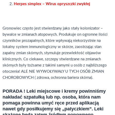
Herpes simplex – Wirus opryszczki zwykłej
Gronowiec często jest stwierdzany jako stały kolonizator –
bywalce w zmianach atopowych. Produkuje on ogromne ilości
czynników prozapalnych, które wpływają niekorzystnie na
lokalny system immunologiczny w skórze, zaostrzając stan
zapalny zmian skórnych, stymuluje przewlekłość objawów
klinicznych. Co ciekawe, szczepy stwierdzane na zmianach
skórnych były tożsame z takimi samymi u osób z najbliższego
otoczenia! ALE NIE WYWOŁYWAŁY U TYCH OSÓB ZMIAN
CHOROBOWYCH ( zdrowa, ochronna bariera skórna).
PORADA ! Leki miejscowe i kremy powinniśmy
nakładać szpatułką lub np. osoba, która nam
pomaga powinna umyć ręce przed aplikacją
nawet gdy posiłkujemy się „patyczkiem”. Leki
skażone będą zatem źródłem ponownego