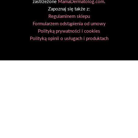
zastrzeżone
MamaDermatolog.com
.
e
t
e
Zapoznaj się także z:
b
a
l
Regulaminem sklepu
o
g
o
Formularzem odstąpienia od umowy
o
r
p
Polityką prywatności i cookies
k
a
e
Polityką opinii o usługach i produktach
m