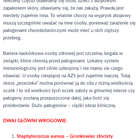
Niestety często obawiamy się osób, dzieci z atopowym
zapaleniem skóry, obawiamy się, że nas zakażą. Prawda jest
niestety zupełnie inna. To właśnie chorzy na wyprysk atopowy
muszą szczególnie uważać na inne osoby, ponieważ zarażenie się
patogenami chorobotwórczymi może mieć u nich cięższy
przebieg.
Bariera naskórkowa osoby zdrowej jest szczelna, bogata w
związki, które chronią przed patogenami. Lokalny system
immunologiczny jest silnie uzbrojony i nie mamy sie czego
obawiać. U osoby cierpiącej na AZS jest zupełnie inaczej. Tutaj
skóra „przecieka” można porównać ją do sita z różną wielkością
oczek i to od wielkości tych oczek zależy w główniej mierze czy
patogeny zostaną przepuszczone dalej, jaka ilość się
przedostanie. Dużo patogenów – ciężki obraz kliniczny.
DWAJ GŁÓWNI WROGOWIE:
Staphylococcus aureus – Gronkowiec złocisty