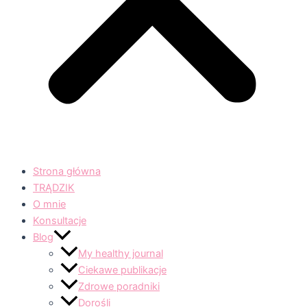
Strona główna
TRĄDZIK
O mnie
Konsultacje
Blog
My healthy journal
Ciekawe publikacje
Zdrowe poradniki
Dorośli