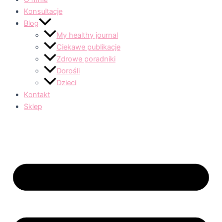
Konsultacje
Blog
My healthy journal
Ciekawe publikacje
Zdrowe poradniki
Dorośli
Dzieci
Kontakt
Sklep