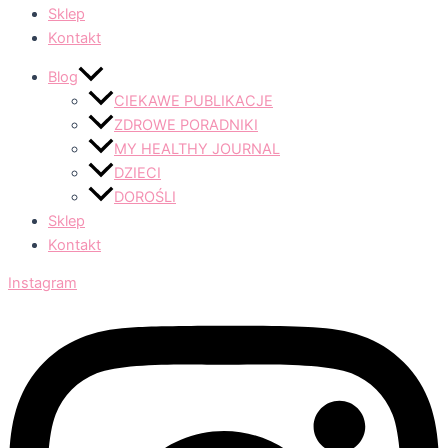
Sklep
Kontakt
Blog
CIEKAWE PUBLIKACJE
ZDROWE PORADNIKI
MY HEALTHY JOURNAL
DZIECI
DOROŚLI
Sklep
Kontakt
Instagram